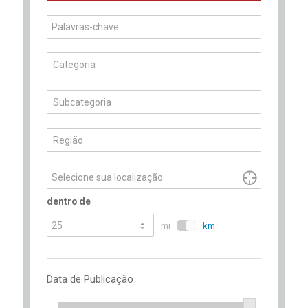
Comece
Categoria
a
digitar
Subcategoria
para
encontrar
Região
sugestões.

dentro de
mi
km
Data de Publicação