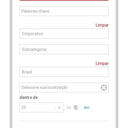
Comece
Limpar
a
Corporativo
digitar
para
Subcategoria
encontrar
sugestões.
Limpar
Brasil

dentro de
mi
km